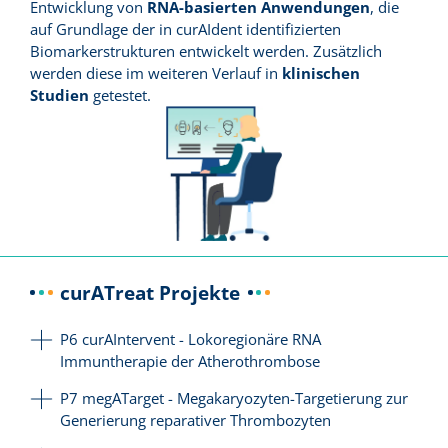
Entwicklung von
RNA-basierten Anwendungen
, die
auf Grundlage der in curAIdent identifizierten
Biomarkerstrukturen entwickelt werden. Zusätzlich
werden diese im weiteren Verlauf in
klinischen
Studien
getestet.
curATreat Projekte
P6 curAIntervent - Lokoregionäre RNA
Immuntherapie der Atherothrombose
Im Rahmen von curAIntervent soll unter Nutzung
P7 megATarget - Megakaryozyten-Targetierung zur
der in TRON etablierten RNA-Technologie der
Generierung reparativer Thrombozyten
präklinische Grundstein für innovative
Herz-Kreislauf-Erkrankungen verursachen ein