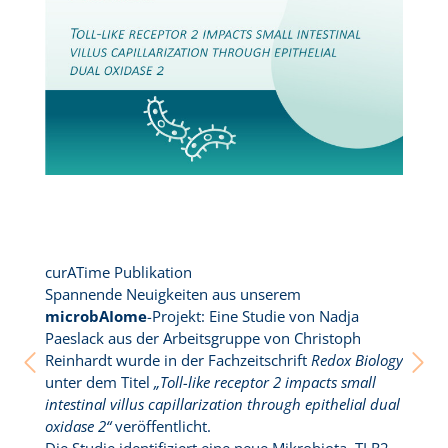
curATime Publikation
Spannende Neuigkeiten aus unserem
cu
microbAIome
-Projekt: Eine Studie von Nadja
To
Paeslack aus der Arbeitsgruppe von Christoph
Ph
Reinhardt wurde in der Fachzeitschrift
Redox Biology
Me
unter dem Titel
„Toll-like receptor 2 impacts small
Pe
intestinal villus capillarization through epithelial dual
Pr
oxidase 2“
veröffentlicht.
ve
Die Studie identifiziert eine neue Mikrobiota–TLR2–
Di