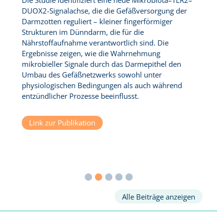
DUOX2-Signalachse, die die Gefäßversorgung der
Si
Darmzotten reguliert – kleiner fingerförmiger
T
Strukturen im Dünndarm, die für die
En
Nährstoffaufnahme verantwortlich sind. Die
Zu
Ergebnisse zeigen, wie die Wahrnehmung
mö
mikrobieller Signale durch das Darmepithel den
Ex
Umbau des Gefäßnetzwerks sowohl unter
Ve
physiologischen Bedingungen als auch während
e
g
entzündlicher Prozesse beeinflusst.
Link zur Publikation
Alle Beiträge anzeigen