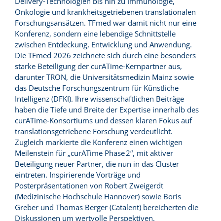
Delivery‑Technologien bis hin zu Immunologie,
Onkologie und krankheitsgetriebenen translationalen
Forschungsansätzen. TFmed war damit nicht nur eine
Konferenz, sondern eine lebendige Schnittstelle
zwischen Entdeckung, Entwicklung und Anwendung.
Die TFmed 2026 zeichnete sich durch eine besonders
starke Beteiligung der curATime‑Kernpartner aus,
darunter TRON, die Universitätsmedizin Mainz sowie
das Deutsche Forschungszentrum für Künstliche
Intelligenz (DFKI). Ihre wissenschaftlichen Beiträge
haben die Tiefe und Breite der Expertise innerhalb des
curATime‑Konsortiums und dessen klaren Fokus auf
translationsgetriebene Forschung verdeutlicht.
Zugleich markierte die Konferenz einen wichtigen
Meilenstein für „curATime Phase 2“, mit aktiver
Beteiligung neuer Partner, die nun in das Cluster
eintreten. Inspirierende Vorträge und
Posterpräsentationen von Robert Zweigerdt
(Medizinische Hochschule Hannover) sowie Boris
Greber und Thomas Berger (Catalent) bereicherten die
Diskussionen um wertvolle Perspektiven.